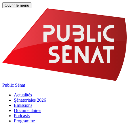
Ouvrir le menu
Public Sénat
Actualités
Sénatoriales 2026
Émissions
Documentaires
Podcasts
Programme