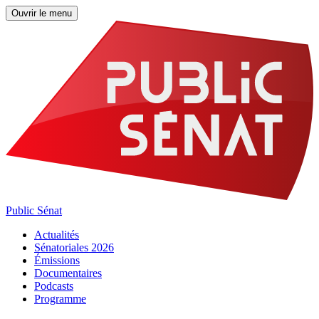
Ouvrir le menu
Public Sénat
Actualités
Sénatoriales 2026
Émissions
Documentaires
Podcasts
Programme