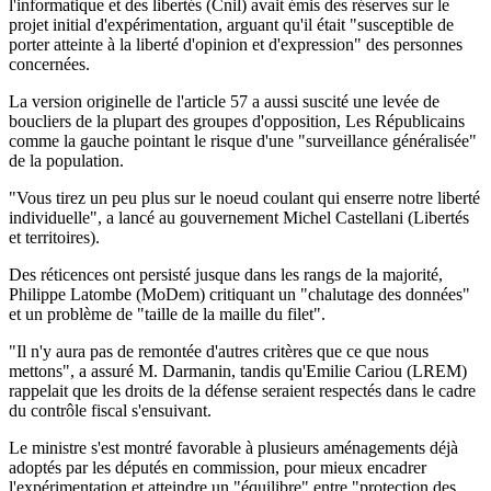
l'informatique et des libertés (Cnil) avait émis des réserves sur le
projet initial d'expérimentation, arguant qu'il était "susceptible de
porter atteinte à la liberté d'opinion et d'expression" des personnes
concernées.
La version originelle de l'article 57 a aussi suscité une levée de
boucliers de la plupart des groupes d'opposition, Les Républicains
comme la gauche pointant le risque d'une "surveillance généralisée"
de la population.
"Vous tirez un peu plus sur le noeud coulant qui enserre notre liberté
individuelle", a lancé au gouvernement Michel Castellani (Libertés
et territoires).
Des réticences ont persisté jusque dans les rangs de la majorité,
Philippe Latombe (MoDem) critiquant un "chalutage des données"
et un problème de "taille de la maille du filet".
"Il n'y aura pas de remontée d'autres critères que ce que nous
mettons", a assuré M. Darmanin, tandis qu'Emilie Cariou (LREM)
rappelait que les droits de la défense seraient respectés dans le cadre
du contrôle fiscal s'ensuivant.
Le ministre s'est montré favorable à plusieurs aménagements déjà
adoptés par les députés en commission, pour mieux encadrer
l'expérimentation et atteindre un "équilibre" entre "protection des