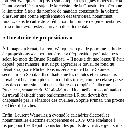
Laurent Wauquiez a repris à son compte « les lignes rouges » de la
Haute assemblée au sujet de la révision de la Constitution. Comme
la limitation à trois du nombre de mandats consécutifs, la volonté
d’assurer une bonne représentation des territoires, notamment
ruraux, dans le cadre de la réduction du nombre de parlementaires.
Le scrutin devra rester au niveau départemental.
« Une droite de propositions »
À l’image du Sénat, Laurent Wauquiez a plaidé pour une « droite
de propositions » et non une droite « d’opposition pavlovienne »
selon les mots de Bruno Retailleau. « Il nous a dit que lorsqu’il était
député, puis ministre, il avait pu apprécier le travail de fond du
Sénat » rapporte Michel Raison, sénateur de Haute-Saône et
secrétaire du Sénat. « Il souhaite que les députés et les sénateurs
travaillent beaucoup plus en amont des textes, comme cela se passe
lors des commissions mixtes paritaires » complète Catherine
Procaccia, sénatrice du Val-de-Marne. Une meilleure coordination
du travail législatif entre parlementaires LR qui devrait être
chapeautée par la sénatrice des Yvelines, Sophie Primas, une proche
de Gérard Larcher.
Enfin, Laurent Wauquiez a évoqué le calendrier électoral et
notamment les élections européennes de 2019. Une échéance à
risque pour Les Républicains tant les points de vue divergent sur la