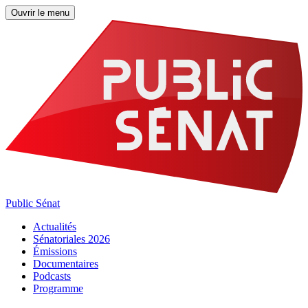
Ouvrir le menu
Public Sénat
Actualités
Sénatoriales 2026
Émissions
Documentaires
Podcasts
Programme