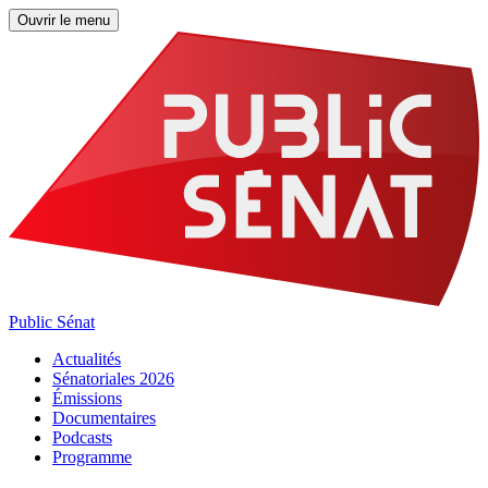
Ouvrir le menu
Public Sénat
Actualités
Sénatoriales 2026
Émissions
Documentaires
Podcasts
Programme