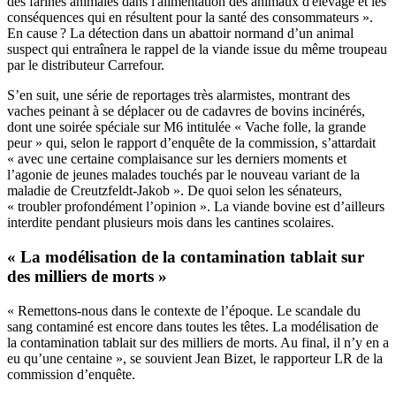
des farines animales dans l'alimentation des animaux d'élevage et les
conséquences qui en résultent pour la santé des consommateurs ».
En cause ? La détection dans un abattoir normand d’un animal
suspect qui entraînera le rappel de la viande issue du même troupeau
par le distributeur Carrefour.
S’en suit, une série de reportages très alarmistes, montrant des
vaches peinant à se déplacer ou de cadavres de bovins incinérés,
dont une soirée spéciale sur M6 intitulée « Vache folle, la grande
peur » qui, selon le rapport d’enquête de la commission, s’attardait
« avec une certaine complaisance sur les derniers moments et
l’agonie de jeunes malades touchés par le nouveau variant de la
maladie de Creutzfeldt-Jakob ». De quoi selon les sénateurs,
« troubler profondément l’opinion ». La viande bovine est d’ailleurs
interdite pendant plusieurs mois dans les cantines scolaires.
« La modélisation de la contamination tablait sur
des milliers de morts »
« Remettons-nous dans le contexte de l’époque. Le scandale du
sang contaminé est encore dans toutes les têtes. La modélisation de
la contamination tablait sur des milliers de morts. Au final, il n’y en a
eu qu’une centaine », se souvient Jean Bizet, le rapporteur LR de la
commission d’enquête.