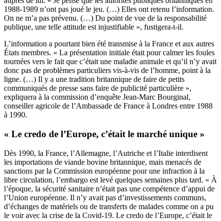
auprès de lui. « Je pense que les autorités publiques britanniques en
1988-1989 n’ont pas joué le jeu. (…) Elles ont retenu l’information.
On ne m’a pas prévenu. (…) Du point de vue de la responsabilité
publique, une telle attitude est injustifiable », fustigera-t-il.
L’information a pourtant bien été transmise à la France et aux autres
États membres. « La présentation initiale était pour calmer les foules
tournées vers le fait que c’était une maladie animale et qu’il n’y avait
donc pas de problèmes particuliers vis-à-vis de l’homme, point à la
ligne. (…) Il y a une tradition britannique de faire de petits
communiqués de presse sans faire de publicité particulière »,
expliquera à la commission d’enquête Jean-Marc Bourginal,
conseiller agricole de l’Ambassade de France à Londres entre 1988
à 1990.
« Le credo de l’Europe, c’était le marché unique »
Dès 1990, la France, l’Allemagne, l’Autriche et l’Italie interdisent
les importations de viande bovine britannique, mais menacés de
sanctions par la Commission européenne pour une infraction à la
libre circulation, l’embargo est levé quelques semaines plus tard. « À
l’époque, la sécurité sanitaire n’était pas une compétence d’appui de
l’Union européenne. Il n’y avait pas d’investissements communs,
d’échanges de matériels ou de transferts de malades comme on a pu
le voir avec la crise de la Covid-19. Le credo de l’Europe, c’était le