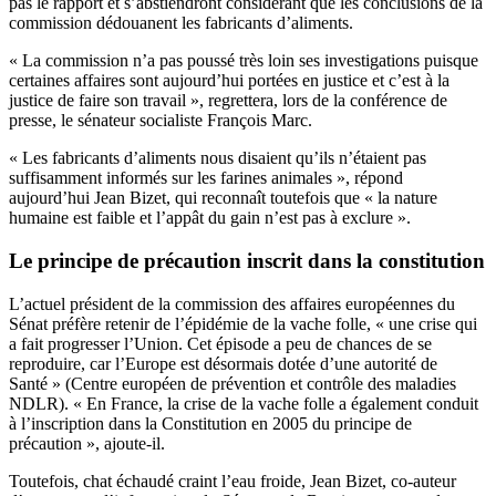
pas le rapport et s’abstiendront considérant que les conclusions de la
commission dédouanent les fabricants d’aliments.
« La commission n’a pas poussé très loin ses investigations puisque
certaines affaires sont aujourd’hui portées en justice et c’est à la
justice de faire son travail », regrettera, lors de la conférence de
presse, le sénateur socialiste François Marc.
« Les fabricants d’aliments nous disaient qu’ils n’étaient pas
suffisamment informés sur les farines animales », répond
aujourd’hui Jean Bizet, qui reconnaît toutefois que « la nature
humaine est faible et l’appât du gain n’est pas à exclure ».
Le principe de précaution inscrit dans la constitution
L’actuel président de la commission des affaires européennes du
Sénat préfère retenir de l’épidémie de la vache folle, « une crise qui
a fait progresser l’Union. Cet épisode a peu de chances de se
reproduire, car l’Europe est désormais dotée d’une autorité de
Santé » (Centre européen de prévention et contrôle des maladies
NDLR). « En France, la crise de la vache folle a également conduit
à l’inscription dans la Constitution en 2005 du principe de
précaution », ajoute-il.
Toutefois, chat échaudé craint l’eau froide, Jean Bizet, co-auteur