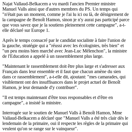
Najat Vallaud-Belkacem a vu mardi l'ancien Premier ministre
Manuel Valls ainsi que d'autres membres du PS. Un temps qui
"n'était pas un moment, comme je l'ai lu ici ou là, de dénigrement de
la campagne de Benoît Hamon, sinon je n'y aurai pas participé parce
que vous savez que je la soutiens pleinement cette campagne", a-t-
elle déclaré sur Europe 1.
Après le temps consacré par le candidat socialiste à faire l'union de
la gauche, stratégie qui a "réussi avec les écologistes, très bien" et
"un peu moins bien marché avec Jean-Luc Mélenchon", la ministre
de l'Education a appelé à un rassemblement plus large.
"Maintenant le rassemblement doit être plus large et s'adresser aux
Français dans leur ensemble et il faut que chacun amène du sien
dans ce rassemblement", a-t-elle dit, ajoutant: "mes camarades, qui
visiblement ont des insuffisances dans le projet actuel de Benoît
Hamon, je leur demande d'y contribuer".
"Il est temps maintenant d'être tous responsables et d'être en
campagne", a insisté la ministre.
Interrogée sur le soutien de Manuel Valls à Benoît Hamon, Mme
Vallaud-Belkacem a déclaré que "Manuel Valls a été très clair dès le
lendemain de la primaire, oui il respecte les règles de la primaire qui
veulent qu'on se range sur le vainqueur".