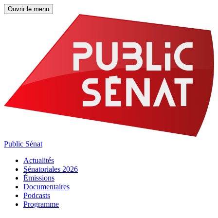
Ouvrir le menu
Public Sénat
Actualités
Sénatoriales 2026
Émissions
Documentaires
Podcasts
Programme