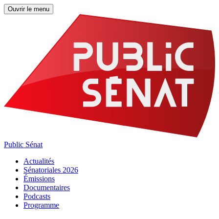
Ouvrir le menu
Public Sénat
Actualités
Sénatoriales 2026
Émissions
Documentaires
Podcasts
Programme