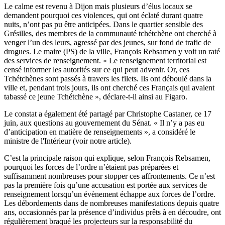
Le calme est revenu à Dijon mais plusieurs d’élus locaux se
demandent pourquoi ces violences, qui ont éclaté durant quatre
nuits, n’ont pas pu être anticipées. Dans le quartier sensible des
Grésilles, des membres de la communauté tchétchène ont cherché à
venger l’un des leurs, agressé par des jeunes, sur fond de trafic de
drogues. Le maire (PS) de la ville, François Rebsamen y voit un raté
des services de renseignement. « Le renseignement territorial est
censé informer les autorités sur ce qui peut advenir. Or, ces
Tchétchènes sont passés à travers les filets. Ils ont déboulé dans la
ville et, pendant trois jours, ils ont cherché ces Français qui avaient
tabassé ce jeune Tchétchène »,
déclare-t-il ainsi au Figaro
.
Le constat a également été partagé par Christophe Castaner, ce 17
juin, aux questions au gouvernement du Sénat. « Il n’y a pas eu
d’anticipation en matière de renseignements », a considéré le
ministre de l'Intérieur (
voir notre article
).
C’est la principale raison qui explique, selon François Rebsamen,
pourquoi les forces de l’ordre n’étaient pas préparées et
suffisamment nombreuses pour stopper ces affrontements. Ce n’est
pas la première fois qu’une accusation est portée aux services de
renseignement lorsqu’un évènement échappe aux forces de l’ordre.
Les débordements dans de nombreuses manifestations depuis quatre
ans, occasionnés par la présence d’individus prêts à en découdre, ont
régulièrement braqué les projecteurs sur la responsabilité du