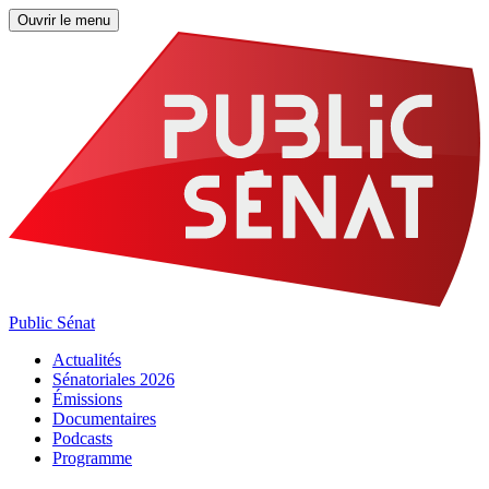
Ouvrir le menu
Public Sénat
Actualités
Sénatoriales 2026
Émissions
Documentaires
Podcasts
Programme