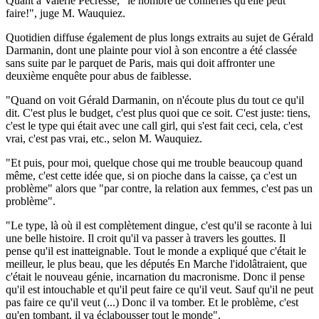
Quant à Valérie Pécresse, "le nombre de conneries qu'elle peut
faire!", juge M. Wauquiez.
Quotidien diffuse également de plus longs extraits au sujet de Gérald
Darmanin, dont une plainte pour viol à son encontre a été classée
sans suite par le parquet de Paris, mais qui doit affronter une
deuxième enquête pour abus de faiblesse.
"Quand on voit Gérald Darmanin, on n'écoute plus du tout ce qu'il
dit. C'est plus le budget, c'est plus quoi que ce soit. C'est juste: tiens,
c'est le type qui était avec une call girl, qui s'est fait ceci, cela, c'est
vrai, c'est pas vrai, etc., selon M. Wauquiez.
"Et puis, pour moi, quelque chose qui me trouble beaucoup quand
même, c'est cette idée que, si on pioche dans la caisse, ça c'est un
problème" alors que "par contre, la relation aux femmes, c'est pas un
problème".
"Le type, là où il est complètement dingue, c'est qu'il se raconte à lui
une belle histoire. Il croit qu'il va passer à travers les gouttes. Il
pense qu'il est inatteignable. Tout le monde a expliqué que c'était le
meilleur, le plus beau, que les députés En Marche l'idolâtraient, que
c'était le nouveau génie, incarnation du macronisme. Donc il pense
qu'il est intouchable et qu'il peut faire ce qu'il veut. Sauf qu'il ne peut
pas faire ce qu'il veut (...) Donc il va tomber. Et le problème, c'est
qu'en tombant, il va éclabousser tout le monde".