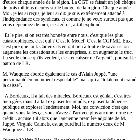
d'euros chaque année de la région. La CGT se faisait un joli chèque
de trois millions d'euros sur le budget de la région. Chaque année.
Moi, je les ai reçus, je leur ai dit: je suis extrêmement attaché à
l'indépendance des syndicats, et comme je ne veux surtout pas que
vous dépendiez de moi, c'est zéro", a-t-il expliqué.
"Et le pire, si on est très honnête entre nous, c'est que les plus
catastrophiques, c'est qui ? C'est le Medef. C'est la CGPME. Eux,
c'est pire que tout. Car eux ils en ont rien à foutre de savoir si on
augmente les cotisations sur les entreprises, si on augmente le truc.
La seule chose qu'ils veulent, c'est encaisser de l'argent", poursuit le
patron de LR.
M. Wauquiez aborde également le cas d'Alain Juppé, "une
personnalité éminemment respectable" mais qui a "totalement cramé
la caisse".
"A Bordeaux, il a fait des miracles, Bordeaux est génial, c'est très
bien géré, mais il a fait exploser les impôts, exploser la dépense
publique et exploser l'endettement. Moi, ma conviction c'est que
quand vous faites ça, vous n'avez à l'arrivée plus aucune forme de
crédit", accuse-t-il alors que l'ancienne première adjointe de M.
Juppé, Virginie Calmels, est aujourd'hui la numéro deux de M.
Wauquiez à LR.