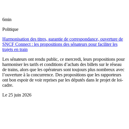
6min
Politique
Harmonisation des titres, garantie de correspondance, ouverture de
SNCF Connect : les propositions des sénateurs pour faciliter les
trajets en train
Les sénateurs ont rendu public, ce mercredi, leurs propositions pour
harmoniser les tarifs et conditions d’achats des billets sur le réseau
de trains, alors que les opérateurs sont toujours plus nombreux avec
l’ouverture à la concurrence. Des propositions que les rapporteurs
ont bon espoir de voir reprises par les députés dans le projet de loi-
cadre.
Le
25 juin 2026