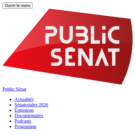
Ouvrir le menu
Public Sénat
Actualités
Sénatoriales 2026
Émissions
Documentaires
Podcasts
Programme