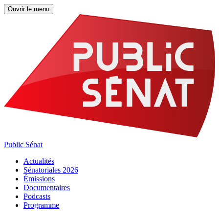
Ouvrir le menu
Public Sénat
Actualités
Sénatoriales 2026
Émissions
Documentaires
Podcasts
Programme