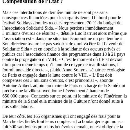
Compensation de l’Etat ?
Mais ces interdictions de dernière minute ne sont pas sans
conséquences financières pour les organisateurs. D’abord pour le
festival Solidays dont les recettes représentent 70 % du budget de
l’association Solidarité Sida. « Nous perdons immédiatement
3 millions d’euros de résultat », détaille Luc Barruet alors même que
l’association est « dans une situation économique un peu tendue ».
Son directeur assure ne pas savoir « de quoi va être fait l’avenir de
Solidarité Sida » et en appelle à la solidarité des acteurs privés et
publics car l’association finance des programmes dans 18 à 21 pays
contre la propagation du VIH. « C’est le moment où l’Etat devrait
dire qu’en même temps qu’il annule ce type de manifestations, il
fournit une aide directe », plaide Anne Souyris, sénatrice écologiste
de Paris et engagée dans la lutte contre le VIH. « L’Etat doit
compenser ces 3 millions d’euros, c’est primordial », abonde
Antoine Alibert, adjoint au maire de Paris en charge de la Santé qui
précise que la ville subventionne l’évènement à hauteur de
650 000 euros. Contactés sur ce point, ni le ministre de l’Intérieur, la
ministre de la Santé et la ministre de la Culture n’ont donné suite à
nos sollicitations.
De leur côté, les 165 organismes qui ont engagé des frais pour la
Marche des fiertés font leurs comptes. « La boulangerie qui nous a
fait 300 sandwichs pour nos bénévoles demain, on est obligé de la