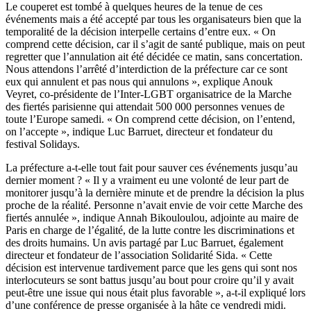
Le couperet est tombé à quelques heures de la tenue de ces
événements mais a été accepté par tous les organisateurs bien que la
temporalité de la décision interpelle certains d’entre eux. « On
comprend cette décision, car il s’agit de santé publique, mais on peut
regretter que l’annulation ait été décidée ce matin, sans concertation.
Nous attendons l’arrêté d’interdiction de la préfecture car ce sont
eux qui annulent et pas nous qui annulons », explique Anouk
Veyret, co-présidente de l’Inter-LGBT organisatrice de la Marche
des fiertés parisienne qui attendait 500 000 personnes venues de
toute l’Europe samedi. « On comprend cette décision, on l’entend,
on l’accepte », indique Luc Barruet, directeur et fondateur du
festival Solidays.
La préfecture a-t-elle tout fait pour sauver ces événements jusqu’au
dernier moment ? « Il y a vraiment eu une volonté de leur part de
monitorer jusqu’à la dernière minute et de prendre la décision la plus
proche de la réalité. Personne n’avait envie de voir cette Marche des
fiertés annulée », indique Annah Bikouloulou, adjointe au maire de
Paris en charge de l’égalité, de la lutte contre les discriminations et
des droits humains. Un avis partagé par Luc Barruet, également
directeur et fondateur de l’association Solidarité Sida. « Cette
décision est intervenue tardivement parce que les gens qui sont nos
interlocuteurs se sont battus jusqu’au bout pour croire qu’il y avait
peut-être une issue qui nous était plus favorable », a-t-il expliqué lors
d’une conférence de presse organisée à la hâte ce vendredi midi.