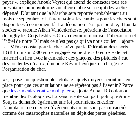
payer », explique Anouk Veyret qui attend de contacter tous ses
prestataires pour avoir une vue d’ensemble sur ce qui devra être
dépensé. D’autant que la Marche sera reportée probablement au
mois de septembre. « Il faudra voir si les camions pour les chars sont
disponibles à ce moment-là. La décoration n’est pas perdue, il faut la
stocker », raconte Alban Vanderkerkove, président de l’association
de rugby les Coqs festifs. « On va devoir rembourser l’aller-retour et
l’hôtel de notre DJ mais ce n’est pas ça qui va nous couler », ajoute-
t-il. Même constat pour le char prévu par la fédération des sports
LGBT qui sur 5500 euros engagés va perdre 510 euros « de petit
matériel en lien avec la canicule : des glaçons, des pistolets à eau,
des bouteilles d’eau », énumère Kévin Lévêque, en charge de
l’organisation du char.
« Ça pose une question plus globale : quels moyens seront mis en
place pour que ces annulations ne se répètent pas à l’avenir ? Parce
que
les canicules vont se multiplier
», ajoute Annah Bikouloulou
membre des Ecologistes. La sénatrice de son parti politique Anne
Souyris demande également une loi pour mieux encadrer
l’annulation de ce type d’événements qui ne sont pas considérés
comme des catastrophes naturelles en dépit des pertes générées.