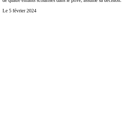
de quatre enfants scolarisés dans le privé, assume sa décision.
Le
5 février 2024