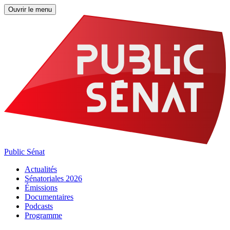
Ouvrir le menu
Public Sénat
Actualités
Sénatoriales 2026
Émissions
Documentaires
Podcasts
Programme