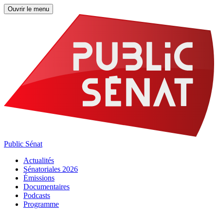
Ouvrir le menu
Public Sénat
Actualités
Sénatoriales 2026
Émissions
Documentaires
Podcasts
Programme