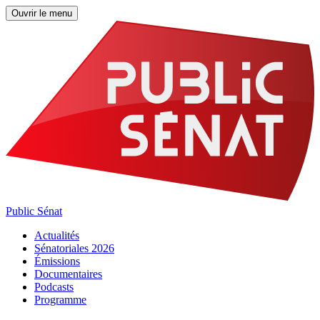
Ouvrir le menu
Public Sénat
Actualités
Sénatoriales 2026
Émissions
Documentaires
Podcasts
Programme