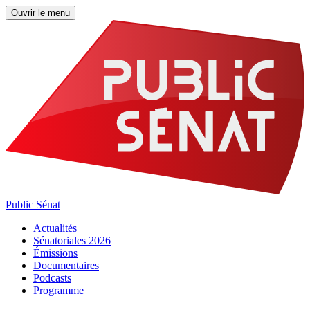
Ouvrir le menu
Public Sénat
Actualités
Sénatoriales 2026
Émissions
Documentaires
Podcasts
Programme