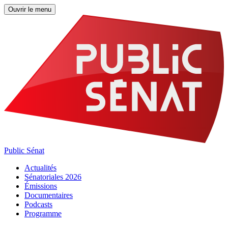
Ouvrir le menu
Public Sénat
Actualités
Sénatoriales 2026
Émissions
Documentaires
Podcasts
Programme