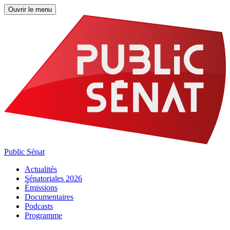
Ouvrir le menu
Public Sénat
Actualités
Sénatoriales 2026
Émissions
Documentaires
Podcasts
Programme