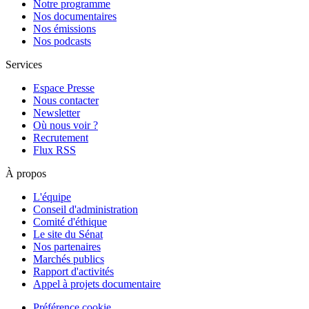
Notre programme
Nos documentaires
Nos émissions
Nos podcasts
Services
Espace Presse
Nous contacter
Newsletter
Où nous voir ?
Recrutement
Flux RSS
À propos
L'équipe
Conseil d'administration
Comité d'éthique
Le site du Sénat
Nos partenaires
Marchés publics
Rapport d'activités
Appel à projets documentaire
Préférence cookie