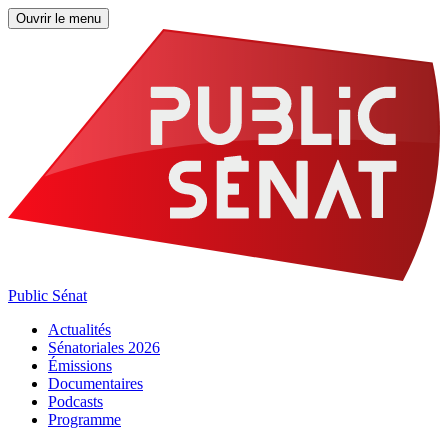
Ouvrir le menu
Public Sénat
Actualités
Sénatoriales 2026
Émissions
Documentaires
Podcasts
Programme