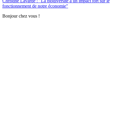
Christine Lavarde : "La biodiversité a un impact fort sur le
fonctionnement de notre économie"
Bonjour chez vous !