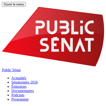
Ouvrir le menu
Public Sénat
Actualités
Sénatoriales 2026
Émissions
Documentaires
Podcasts
Programme