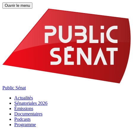
Ouvrir le menu
Public Sénat
Actualités
Sénatoriales 2026
Émissions
Documentaires
Podcasts
Programme