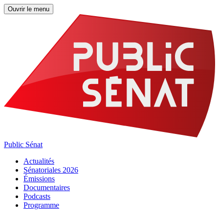
Ouvrir le menu
Public Sénat
Actualités
Sénatoriales 2026
Émissions
Documentaires
Podcasts
Programme