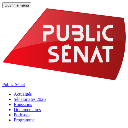
Ouvrir le menu
Public Sénat
Actualités
Sénatoriales 2026
Émissions
Documentaires
Podcasts
Programme