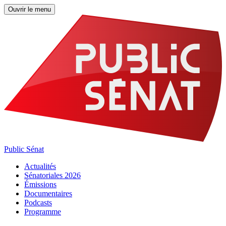
Ouvrir le menu
Public Sénat
Actualités
Sénatoriales 2026
Émissions
Documentaires
Podcasts
Programme