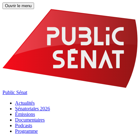
Ouvrir le menu
Public Sénat
Actualités
Sénatoriales 2026
Émissions
Documentaires
Podcasts
Programme