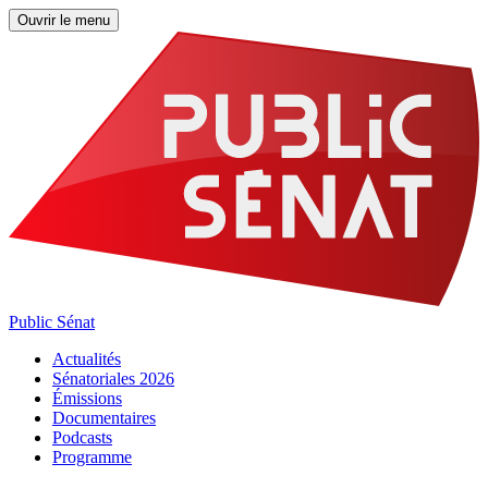
Ouvrir le menu
Public Sénat
Actualités
Sénatoriales 2026
Émissions
Documentaires
Podcasts
Programme