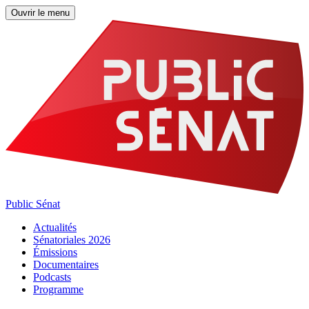
Ouvrir le menu
Public Sénat
Actualités
Sénatoriales 2026
Émissions
Documentaires
Podcasts
Programme