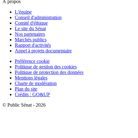
À propos
L'équipe
Conseil d'administration
Comité d'éthique
Le site du Sénat
Nos partenaires
Marchés publics
Rapport d'activités
Appel à projets documentaire
Préférence cookie
Politique de gestion des cookies
Politique de protection des données
Mentions légales
Charte de modération
Plan du site
Crédits : GO&UP
© Public Sénat - 2026