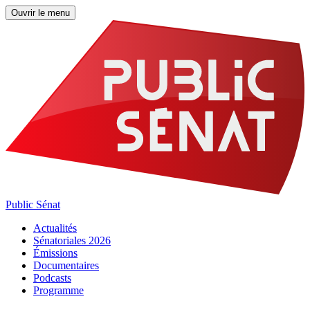
Ouvrir le menu
Public Sénat
Actualités
Sénatoriales 2026
Émissions
Documentaires
Podcasts
Programme