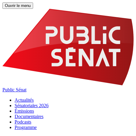
Ouvrir le menu
Public Sénat
Actualités
Sénatoriales 2026
Émissions
Documentaires
Podcasts
Programme