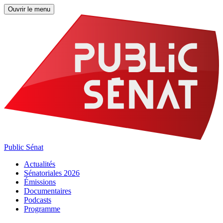
Ouvrir le menu
Public Sénat
Actualités
Sénatoriales 2026
Émissions
Documentaires
Podcasts
Programme