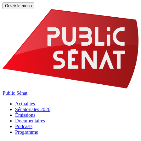
Ouvrir le menu
Public Sénat
Actualités
Sénatoriales 2026
Émissions
Documentaires
Podcasts
Programme