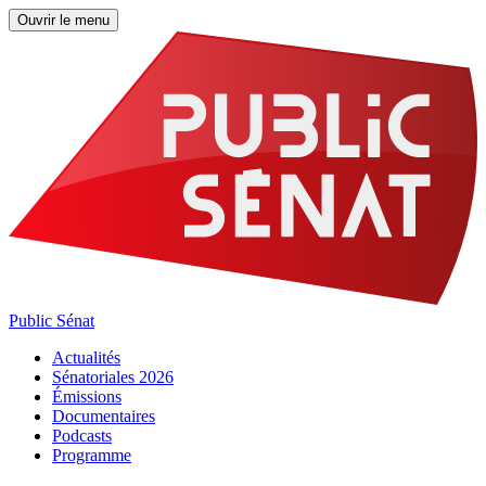
Ouvrir le menu
Public Sénat
Actualités
Sénatoriales 2026
Émissions
Documentaires
Podcasts
Programme