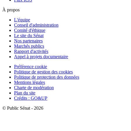
À propos
L'équipe
Conseil d'administration
Comité d'éthique
Le site du Sénat
Nos partenaires
Marchés publics
Rapport d'activités
Appel à projets documentaire
Préférence cookie
Politique de gestion des cookies
Politique de protection des données
Mentions légales
Charte de modération
Plan du site
Crédits : GO&UP
© Public Sénat - 2026