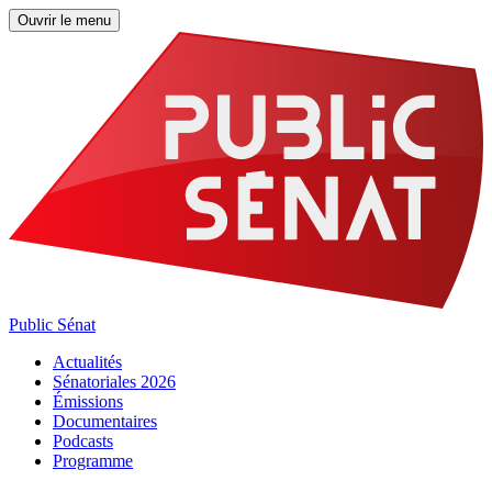
Ouvrir le menu
Public Sénat
Actualités
Sénatoriales 2026
Émissions
Documentaires
Podcasts
Programme