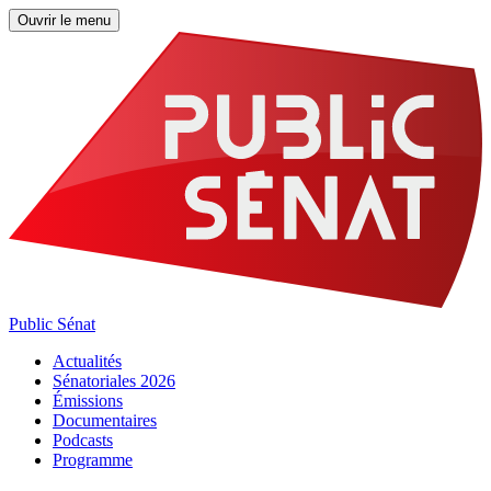
Ouvrir le menu
Public Sénat
Actualités
Sénatoriales 2026
Émissions
Documentaires
Podcasts
Programme