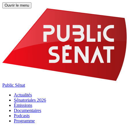
Ouvrir le menu
Public Sénat
Actualités
Sénatoriales 2026
Émissions
Documentaires
Podcasts
Programme