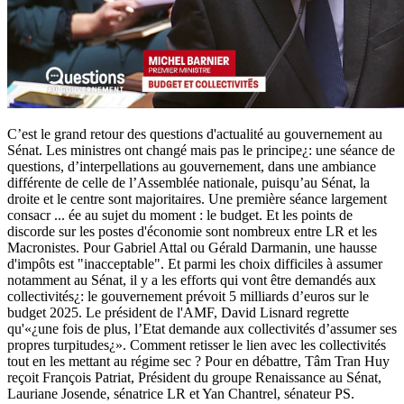
C’est le grand retour des questions d'actualité au gouvernement au
Sénat. Les ministres ont changé mais pas le principe¿: une séance de
questions, d’interpellations au gouvernement, dans une ambiance
différente de celle de l’Assemblée nationale, puisqu’au Sénat, la
droite et le centre sont majoritaires. Une première séance largement
consacr
...
ée au sujet du moment : le budget. Et les points de
discorde sur les postes d'économie sont nombreux entre LR et les
Macronistes. Pour Gabriel Attal ou Gérald Darmanin, une hausse
d'impôts est "inacceptable". Et parmi les choix difficiles à assumer
notamment au Sénat, il y a les efforts qui vont être demandés aux
collectivités¿: le gouvernement prévoit 5 milliards d’euros sur le
budget 2025. Le président de l'AMF, David Lisnard regrette
qu'«¿une fois de plus, l’Etat demande aux collectivités d’assumer ses
propres turpitudes¿». Comment retisser le lien avec les collectivités
tout en les mettant au régime sec ? Pour en débattre, Tâm Tran Huy
reçoit François Patriat, Président du groupe Renaissance au Sénat,
Lauriane Josende, sénatrice LR et Yan Chantrel, sénateur PS.