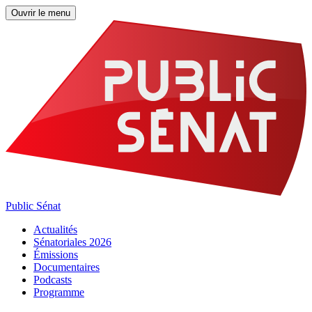
Ouvrir le menu
Public Sénat
Actualités
Sénatoriales 2026
Émissions
Documentaires
Podcasts
Programme