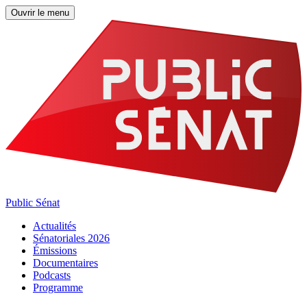
Ouvrir le menu
Public Sénat
Actualités
Sénatoriales 2026
Émissions
Documentaires
Podcasts
Programme