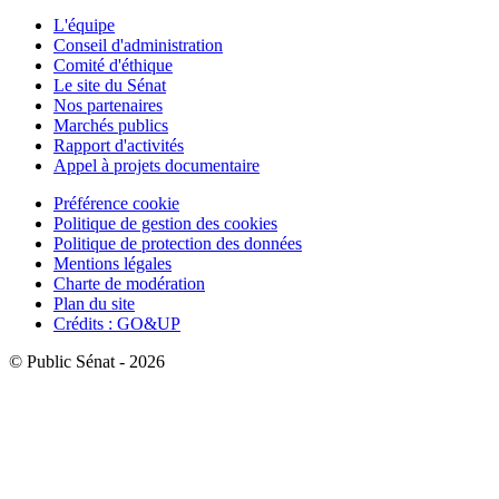
L'équipe
Conseil d'administration
Comité d'éthique
Le site du Sénat
Nos partenaires
Marchés publics
Rapport d'activités
Appel à projets documentaire
Préférence cookie
Politique de gestion des cookies
Politique de protection des données
Mentions légales
Charte de modération
Plan du site
Crédits : GO&UP
© Public Sénat - 2026