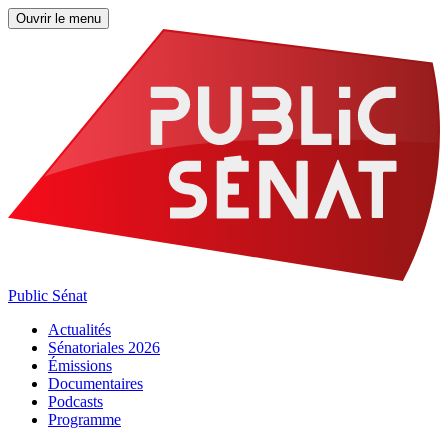
Ouvrir le menu
Public Sénat
Actualités
Sénatoriales 2026
Émissions
Documentaires
Podcasts
Programme