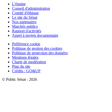
L'équipe
Conseil d'administration
Comité d'éthique
Le site du Sénat
Nos partenaires
Marchés publics
Rapport d'activités
Appel à projets documentaire
Préférence cookie
Politique de gestion des cookies
Politique de protection des données
Mentions légales
Charte de modération
Plan du site
Crédits : GO&UP
© Public Sénat - 2026