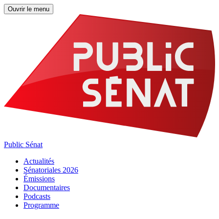
Ouvrir le menu
Public Sénat
Actualités
Sénatoriales 2026
Émissions
Documentaires
Podcasts
Programme