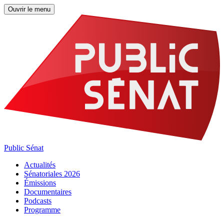
Ouvrir le menu
Public Sénat
Actualités
Sénatoriales 2026
Émissions
Documentaires
Podcasts
Programme