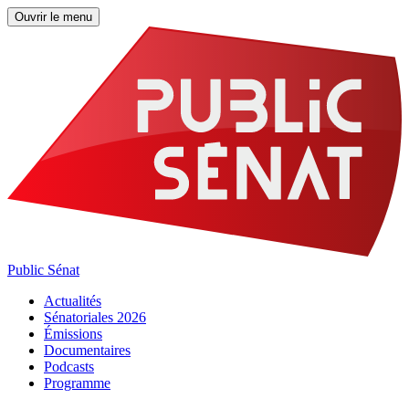
Ouvrir le menu
Public Sénat
Actualités
Sénatoriales 2026
Émissions
Documentaires
Podcasts
Programme