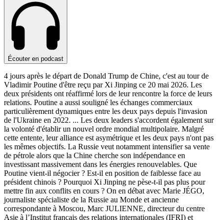
Écouter en podcast
4 jours après le départ de Donald Trump de Chine, c'est au tour de
Vladimir Poutine d'être reçu par Xi Jinping ce 20 mai 2026. Les
deux présidents ont réaffirmé lors de leur rencontre la force de leurs
relations. Poutine a aussi souligné les échanges commerciaux
particulièrement dynamiques entre les deux pays depuis l'invasion
de l'Ukraine en 2022.
...
Les deux leaders s'accordent également sur
la volonté d'établir un nouvel ordre mondial multipolaire. Malgré
cette entente, leur alliance est asymétrique et les deux pays n'ont pas
les mêmes objectifs. La Russie veut notamment intensifier sa vente
de pétrole alors que la Chine cherche son indépendance en
investissant massivement dans les énergies renouvelables. Que
Poutine vient-il négocier ? Est-il en position de faiblesse face au
président chinois ? Pourquoi Xi Jinping ne pèse-t-il pas plus pour
mettre fin aux conflits en cours ? On en débat avec Marie JÉGO,
journaliste spécialiste de la Russie au Monde et ancienne
correspondante à Moscou, Marc JULIENNE, directeur du centre
Asie à l’Institut français des relations internationales (IFRI) et