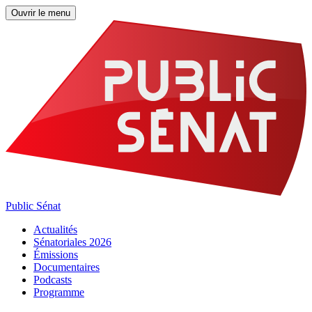
Ouvrir le menu
Public Sénat
Actualités
Sénatoriales 2026
Émissions
Documentaires
Podcasts
Programme