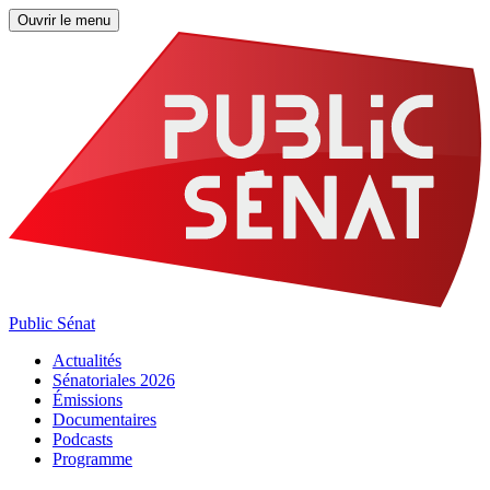
Ouvrir le menu
Public Sénat
Actualités
Sénatoriales 2026
Émissions
Documentaires
Podcasts
Programme