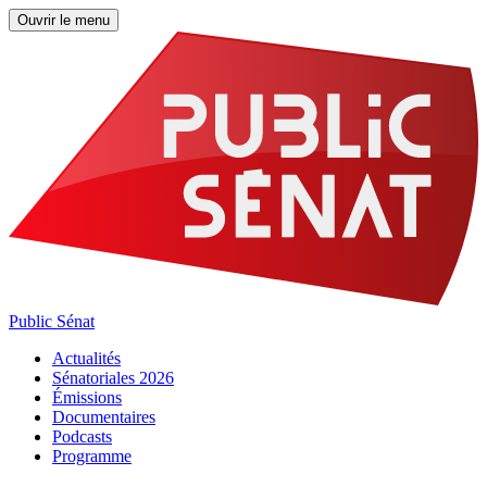
Ouvrir le menu
Public Sénat
Actualités
Sénatoriales 2026
Émissions
Documentaires
Podcasts
Programme