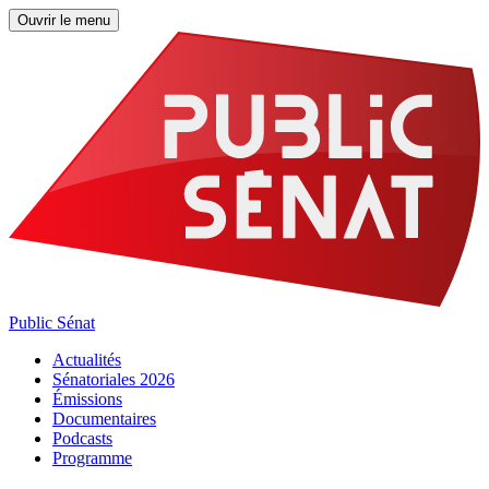
Ouvrir le menu
Public Sénat
Actualités
Sénatoriales 2026
Émissions
Documentaires
Podcasts
Programme