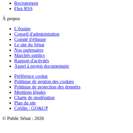
Recrutement
Flux RSS
À propos
L'équipe
Conseil d'administration
Comité d'éthique
Le site du Sénat
Nos partenaires
Marchés publics
Rapport d'activités
Appel à projets documentaire
Préférence cookie
Politique de gestion des cookies
Politique de protection des données
Mentions légales
Charte de modération
Plan du site
Crédits : GO&UP
© Public Sénat - 2026