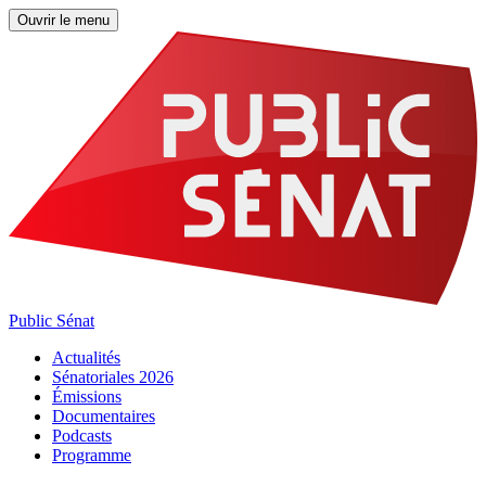
Ouvrir le menu
Public Sénat
Actualités
Sénatoriales 2026
Émissions
Documentaires
Podcasts
Programme