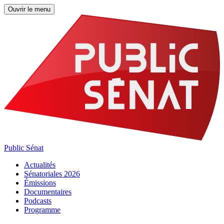
Ouvrir le menu
Public Sénat
Actualités
Sénatoriales 2026
Émissions
Documentaires
Podcasts
Programme