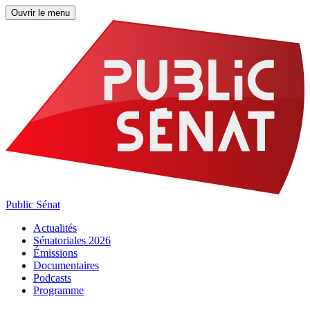
Ouvrir le menu
Public Sénat
Actualités
Sénatoriales 2026
Émissions
Documentaires
Podcasts
Programme