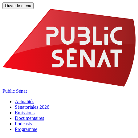
Ouvrir le menu
Public Sénat
Actualités
Sénatoriales 2026
Émissions
Documentaires
Podcasts
Programme