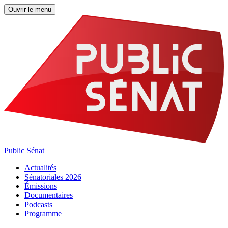
Ouvrir le menu
Public Sénat
Actualités
Sénatoriales 2026
Émissions
Documentaires
Podcasts
Programme