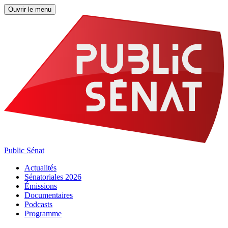
Ouvrir le menu
Public Sénat
Actualités
Sénatoriales 2026
Émissions
Documentaires
Podcasts
Programme