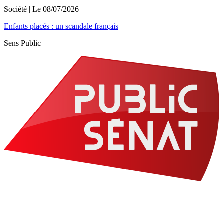
Société
| Le
08/07/2026
Enfants placés : un scandale français
Sens Public