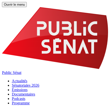
Ouvrir le menu
Public Sénat
Actualités
Sénatoriales 2026
Émissions
Documentaires
Podcasts
Programme